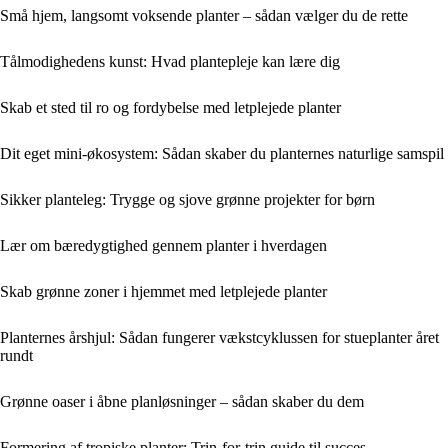
Små hjem, langsomt voksende planter – sådan vælger du de rette
Tålmodighedens kunst: Hvad plantepleje kan lære dig
Skab et sted til ro og fordybelse med letplejede planter
Dit eget mini-økosystem: Sådan skaber du planternes naturlige samspil
Sikker planteleg: Trygge og sjove grønne projekter for børn
Lær om bæredygtighed gennem planter i hverdagen
Skab grønne zoner i hjemmet med letplejede planter
Planternes årshjul: Sådan fungerer vækstcyklussen for stueplanter året
rundt
Grønne oaser i åbne planløsninger – sådan skaber du dem
Formering af tropiske planter: Trin-for-trin guide til succes