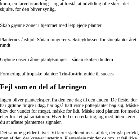
knop, en farveforandring – og at forstå, at udvikling ofte sker i det
skjulte, før den bliver synlig.
Skab grønne zoner i hjemmet med letplejede planter
Planternes årshjul: Sådan fungerer vækstcyklussen for stueplanter året
rundt
Grønne oaser i åbne planløsninger – sådan skaber du dem
Formering af tropiske planter: Trin-for-trin guide til succes
Fejl som en del af læringen
Ingen bliver planteekspert fra den ene dag til den anden. De fleste, der
har grønne fingre i dag, har også haft visne potteplanter bag sig. Måske
blev der vandet for meget, måske for lidt. Måske stod planten for mørkt
eller for tæt på radiatoren. Hver fejl er en erfaring, og med tiden lærer
du at aflæse planternes signaler.
Det samme gælder i livet. Vi lærer sjældent mest af det, der går perfekt,
men af det, der kræver justering. Plantepleje minder os om, at fejl ikke