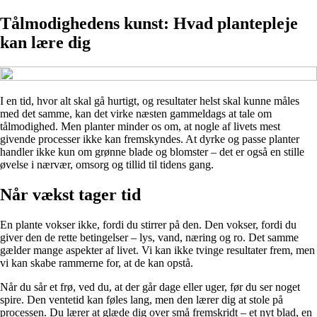
Tålmodighedens kunst: Hvad plantepleje
kan lære dig
I en tid, hvor alt skal gå hurtigt, og resultater helst skal kunne måles
med det samme, kan det virke næsten gammeldags at tale om
tålmodighed. Men planter minder os om, at nogle af livets mest
givende processer ikke kan fremskyndes. At dyrke og passe planter
handler ikke kun om grønne blade og blomster – det er også en stille
øvelse i nærvær, omsorg og tillid til tidens gang.
Når vækst tager tid
En plante vokser ikke, fordi du stirrer på den. Den vokser, fordi du
giver den de rette betingelser – lys, vand, næring og ro. Det samme
gælder mange aspekter af livet. Vi kan ikke tvinge resultater frem, men
vi kan skabe rammerne for, at de kan opstå.
Når du sår et frø, ved du, at der går dage eller uger, før du ser noget
spire. Den ventetid kan føles lang, men den lærer dig at stole på
processen. Du lærer at glæde dig over små fremskridt – et nyt blad, en