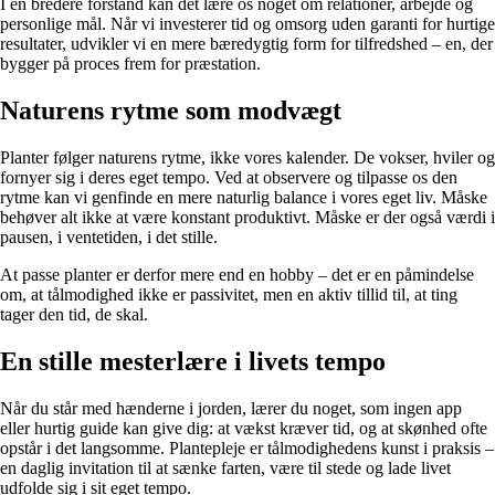
I en bredere forstand kan det lære os noget om relationer, arbejde og
personlige mål. Når vi investerer tid og omsorg uden garanti for hurtige
resultater, udvikler vi en mere bæredygtig form for tilfredshed – en, der
bygger på proces frem for præstation.
Naturens rytme som modvægt
Planter følger naturens rytme, ikke vores kalender. De vokser, hviler og
fornyer sig i deres eget tempo. Ved at observere og tilpasse os den
rytme kan vi genfinde en mere naturlig balance i vores eget liv. Måske
behøver alt ikke at være konstant produktivt. Måske er der også værdi i
pausen, i ventetiden, i det stille.
At passe planter er derfor mere end en hobby – det er en påmindelse
om, at tålmodighed ikke er passivitet, men en aktiv tillid til, at ting
tager den tid, de skal.
En stille mesterlære i livets tempo
Når du står med hænderne i jorden, lærer du noget, som ingen app
eller hurtig guide kan give dig: at vækst kræver tid, og at skønhed ofte
opstår i det langsomme. Plantepleje er tålmodighedens kunst i praksis –
en daglig invitation til at sænke farten, være til stede og lade livet
udfolde sig i sit eget tempo.