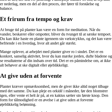
er nederlag, men en del af den proces, der fører til forståelse og
balance.
Et frirum fra tempo og krav
At bruge tid på planter kan være en form for meditation. Når du
vander, beskærer eller ompotter, bliver du tvunget til at sænke tempoet.
Du kan ikke haste en plante igennem sin vækstcyklus, og det kan være
befriende i en hverdag, hvor alt andet går stærkt.
Mange oplever, at arbejdet med planter giver ro i sindet. Det er en
konkret, sanselig aktivitet, hvor du kan mærke jorden, dufte bladene og
se resultaterne af din indsats over tid. Det er en påmindelse om, at ikke
alt behøver at ske digitalt eller øjeblikkeligt.
At give uden at forvente
Planter kræver opmærksomhed, men de giver ikke altid noget tilbage
med det samme. Du kan pleje en orkidé i måneder, før den blomstrer
igen, eller vente et helt år på, at en kaktus sætter sin første knop. Den
form for tålmodighed er en øvelse i at give uden at forvente
øjeblikkelig belønning.